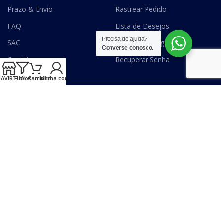
Prazo & Envio
Rastrear Pedido
FAQ
Lista de Desejos
Precisa de ajuda?
SAC
Formas de Pagamento
Converse conosco.
Contato
Recuperar Senha
JAVIRTUAL
Filtros
Carrinho
Minha conta
SITE SEGURO GOOGLE