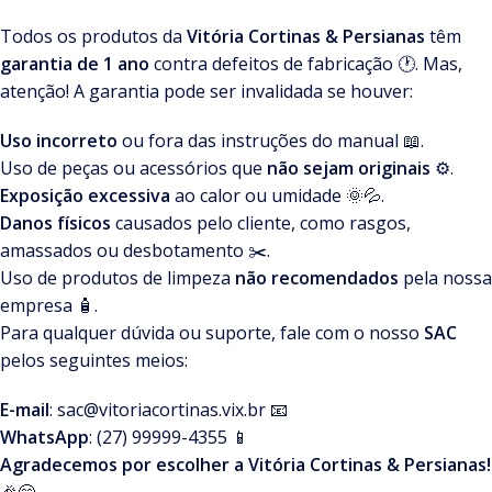
Todos os produtos da
Vitória Cortinas & Persianas
têm
garantia de 1 ano
contra defeitos de fabricação 🕐. Mas,
atenção! A garantia pode ser invalidada se houver:
Uso incorreto
ou fora das instruções do manual 📖.
Uso de peças ou acessórios que
não sejam originais
⚙️.
Exposição excessiva
ao calor ou umidade 🌞💦.
Danos físicos
causados pelo cliente, como rasgos,
amassados ou desbotamento ✂️.
Uso de produtos de limpeza
não recomendados
pela nossa
empresa 🧴.
Para qualquer dúvida ou suporte, fale com o nosso
SAC
pelos seguintes meios:
E-mail
:
sac@vitoriacortinas.vix.br
📧
WhatsApp
: (27) 99999-4355 📱
Agradecemos por escolher a Vitória Cortinas & Persianas!