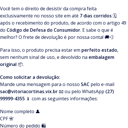
Você tem o direito de desistir da compra feita
exclusivamente no nosso site em até
7 dias corridos
🗓️
após o recebimento do produto, de acordo com o artigo 49
do
Código de Defesa do Consumidor
. E sabe o que é
melhor? O frete de devolução é por nossa conta! 🚚💨
Para isso, o produto precisa estar em
perfeito estado
,
sem nenhum sinal de uso, e devolvido na
embalagem
original
📦.
Como solicitar a devolução:
Mande uma mensagem para o nosso
SAC
pelo e-mail
sac@vitoriacortinas.vix.br
📧 ou pelo WhatsApp
(27)
99999-4355
📱 com as seguintes informações:
Nome completo 👤
CPF 📇
Número do pedido 🛍️