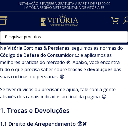
INSTALAÇÃO E ENTREGA GRATUITA A PARTIR DE R$300,00
Skip to navigation
EM TODA REGIÃO METROPOLITANA DE VITÓRIA-ES
Skip to main content
Na
Vitória Cortinas & Persianas
, seguimos as normas do
Código de Defesa do Consumidor
📜 e aplicamos as
melhores práticas do mercado 🎯. Abaixo, você encontra
tudo o que precisa saber sobre
trocas
e
devoluções
das
suas cortinas ou persianas. 😎
Se tiver dúvidas ou precisar de ajuda, fale com a gente
através dos canais indicados ao final da página. 😉
1. Trocas e Devoluções
1.1 Direito de Arrependimento 😯❌