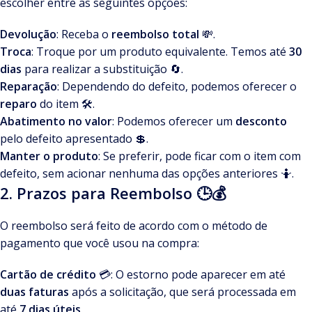
escolher entre as seguintes opções:
Devolução
: Receba o
reembolso total
💸.
Troca
: Troque por um produto equivalente. Temos até
30
dias
para realizar a substituição 🔄.
Reparação
: Dependendo do defeito, podemos oferecer o
reparo
do item 🛠️.
Abatimento no valor
: Podemos oferecer um
desconto
pelo defeito apresentado 💲.
Manter o produto
: Se preferir, pode ficar com o item com
defeito, sem acionar nenhuma das opções anteriores 🤷.
2. Prazos para Reembolso 🕒💰
O reembolso será feito de acordo com o método de
pagamento que você usou na compra:
Cartão de crédito
💳: O estorno pode aparecer em até
duas faturas
após a solicitação, que será processada em
até
7 dias úteis
.