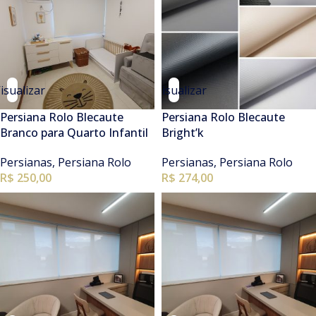
isualizar
Visualizar
Persiana Rolo Blecaute
Persiana Rolo Blecaute
Branco para Quarto Infantil
Bright’k
Persianas
,
Persiana Rolo
Persianas
,
Persiana Rolo
R$ 250,00
R$ 274,00