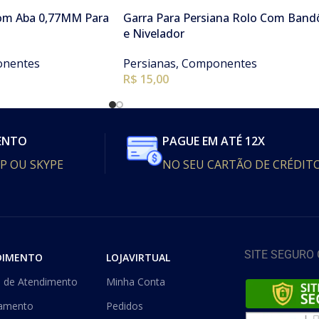
com Aba 0,77MM Para
Garra Para Persiana Rolo Com Band
e Nivelador
nentes
Persianas
,
Componentes
R$
15,00
ENTO
PAGUE EM ATÉ 12X
P OU SKYPE
NO SEU CARTÃO DE CRÉDIT
SITE SEGURO
DIMENTO
LOJAVIRTUAL
l de Atendimento
Minha Conta
amento
Pedidos