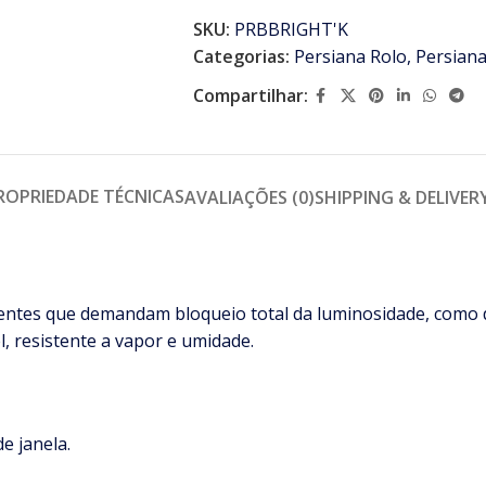
SKU:
PRBBRIGHT'K
Categorias:
Persiana Rolo
,
Persian
Compartilhar:
ROPRIEDADE TÉCNICAS
AVALIAÇÕES (0)
SHIPPING & DELIVER
entes que demandam bloqueio total da luminosidade, como do
l, resistente a vapor e umidade.
e janela.