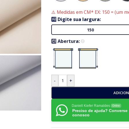
⚠️ Medidas em CM* EX: 150 = (um me
2️⃣ Digite sua largura:
4️⃣ Abertura:
-
+
ADICIO
Daniell Kiefer Ramaldes
Online
Preciso de ajuda? Converse
conosco