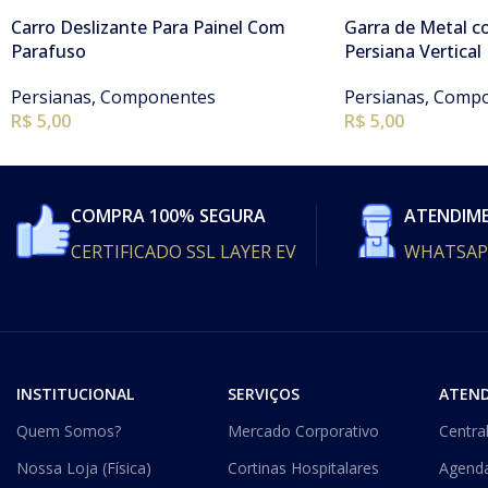
Carro Deslizante Para Painel Com
Garra de Metal 
Parafuso
Persiana Vertical
Persianas
,
Componentes
Persianas
,
Compo
R$
5,00
R$
5,00
COMPRA 100% SEGURA
ATENDIM
CERTIFICADO SSL LAYER EV
WHATSAP
INSTITUCIONAL
SERVIÇOS
ATEN
Quem Somos?
Mercado Corporativo
Centra
Nossa Loja (Física)
Cortinas Hospitalares
Agend