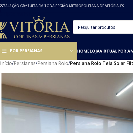
NSTALAÇÃO GRATUITA EM TODA REGIÃO METROPOLITANA DE VITÓRIA-ES
Skip to navigation
Skip to main content
CATEGORIAS?
POR PERSIANAS
HOME
LOJAVIRTUAL
POR A
Início
/
Persianas
/
Persiana Rolo
/
Persiana Rolo Tela Solar Fi