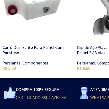
Carro Deslizante Para Painel Com
Clip de Aço Alava
Parafuso
Painel 2 / 3 Vias
Persianas
,
Componentes
Persianas
,
Compo
R$
5,00
R$ 8,60
COMPRA 100% SEGURA
ATENDIM
CERTIFICADO SSL LAYER EV
WHATSAP