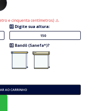
tro e cinquenta centímetros) ⚠️
3️⃣ Digite sua altura:
5️⃣ Bandô (Sanefa*)?
NAR AO CARRINHO