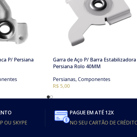
nca P/ Persiana
Garra de Aço P/ Barra Estabilizadora
Persiana Rolo 40MM
nentes
Persianas
,
Componentes
R$
5,00
ENTO
PAGUE EM ATÉ 12X
P OU SKYPE
NO SEU CARTÃO DE CRÉDIT