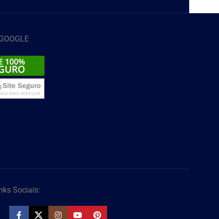
 GOOGLE
nks Sociais: