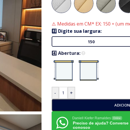
⚠️ Medidas em CM* EX: 150 = (um me
2️⃣ Digite sua largura:
4️⃣ Abertura:
-
+
ADICIO
Daniell Kiefer Ramaldes
Online
Preciso de ajuda? Converse
conosco