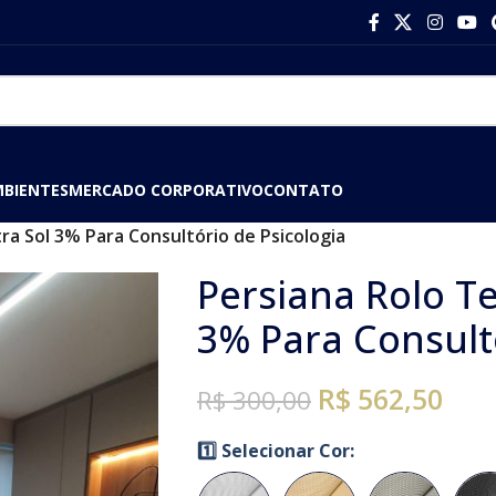
MBIENTES
MERCADO CORPORATIVO
CONTATO
ltra Sol 3% Para Consultório de Psicologia
Persiana Rolo Tel
3% Para Consultó
R$ 562,50
R$
300,00
1️⃣ Selecionar Cor: