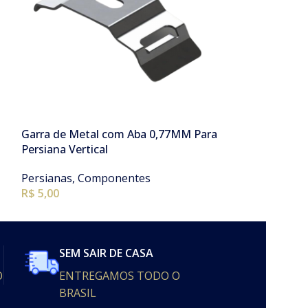
Garra de Metal com Aba 0,77MM Para
Persiana Rolo 
Persiana Vertical
Quarto Infanti
Persianas
,
Componentes
Persianas
,
Per
R$
5,00
R$ 250,00
SEM SAIR DE CASA
O
ENTREGAMOS TODO O
BRASIL