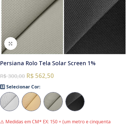
Clique para ampliar
Persiana Rolo Tela Solar Screen 1%
R$ 562,50
R$
300,00
1️⃣ Selecionar Cor:
⚠️ Medidas em CM* EX: 150 = (um metro e cinquenta 