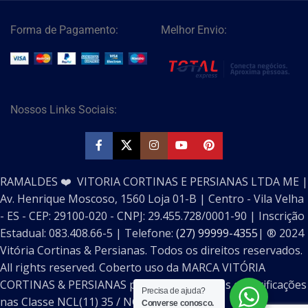
Forma de Pagamento:
Melhor Envio:
Nossos Links Sociais:
RAMALDES ❤️ VITORIA CORTINAS E PERSIANAS LTDA ME |
Av. Henrique Moscoso, 1560 Loja 01-B | Centro - Vila Velha
- ES - CEP: 29100-020 - CNPJ: 29.455.728/0001-90 | Inscrição
Estadual: 083.408.66-5 | Telefone:
(27) 99999-4355
| ®️ 2024
Vitória Cortinas & Persianas. Todos os direitos reservados.
All rights reserved. Coberto uso da MARCA VITÓRIA
CORTINAS & PERSIANAS pelo INPI seguintes especificações
Precisa de ajuda?
nas Classe NCL(11) 35 / NCL(11) 41.
Converse conosco.