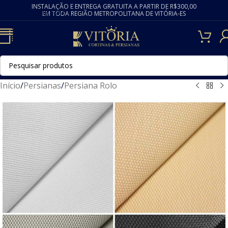
INSTALAÇÃO E ENTREGA GRATUITA A PARTIR DE R$300,00
Skip to navigation
EM TODA REGIÃO METROPOLITANA DE VITÓRIA-ES
Skip to main content
Início
/
Persianas
/
Persiana Rolo