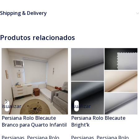
Shipping & Delivery
Produtos relacionados
Visualizar
Visualizar
Persiana Rolo Blecaute
Persiana Rolo Blecaute
Branco para Quarto Infantil
Bright’k
Persianas
,
Persiana Rolo
Persianas
,
Persiana Rolo