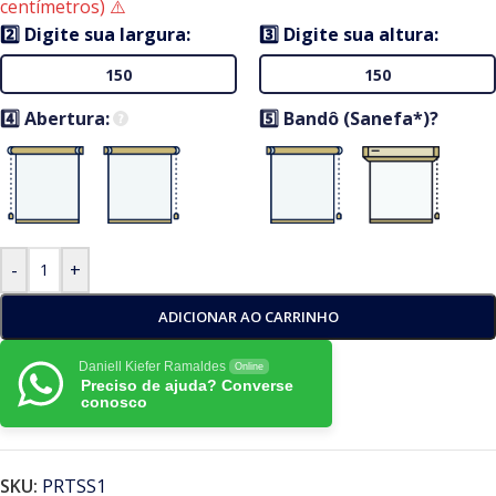
centímetros) ⚠️
2️⃣ Digite sua largura:
3️⃣ Digite sua altura:
4️⃣ Abertura:
5️⃣ Bandô (Sanefa*)?
-
+
ADICIONAR AO CARRINHO
Daniell Kiefer Ramaldes
Online
Preciso de ajuda? Converse
conosco
SKU:
PRTSS1