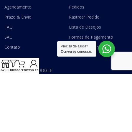
Agendamento
Pedidos
Prazo & Envio
Rastrear Pedido
FAQ
Lista de Desejos
SAC
Formas de Pagamento
Contato
Recuperar Senha
Precisa de ajuda?
Converse conosco.
JAVIRTUAL
Filtros
Carrinho
Minha conta
SITE SEGURO GOOGLE