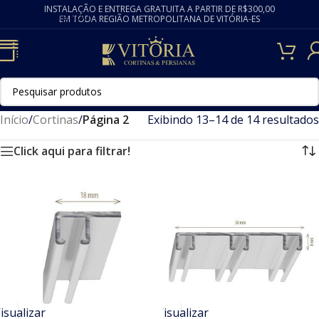
INSTALAÇÃO E ENTREGA GRATUITA A PARTIR DE R$300,00
Skip to navigation
EM TODA REGIÃO METROPOLITANA DE VITÓRIA-ES
Skip to main content
Início
/
Cortinas
/
Página 2
Exibindo 13–14 de 14 resultados
Click aqui para filtrar!
isualizar
Visualizar