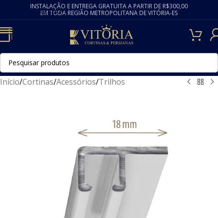
INSTALAÇÃO E ENTREGA GRATUITA A PARTIR DE R$300,00
Skip to navigation
EM TODA REGIÃO METROPOLITANA DE VITÓRIA-ES
Skip to main content
Início
/
Cortinas
/
Acessórios
/
Trilhos