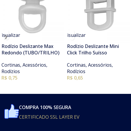
Visualizar
Visualizar
Rodízio Deslizante Max
Rodízio Deslizante Mini
Redondo (TUBO/TRILHO)
Click Trilho Suísso
Cortinas
,
Acessórios
,
Cortinas
,
Acessórios
,
Rodízios
Rodízios
R$ 0,75
R$ 0,65
COMPRA 100% SEGURA
CERTIFICADO SSL LAYER EV