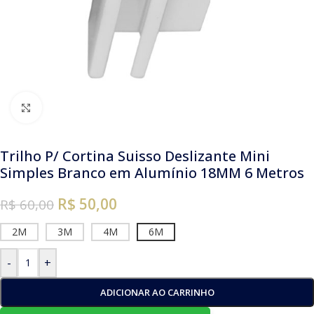
Clique para ampliar
Trilho P/ Cortina Suisso Deslizante Mini
Simples Branco em Alumínio 18MM 6 Metros
R$ 50,00
R$
60,00
2M
3M
4M
6M
-
+
ADICIONAR AO CARRINHO