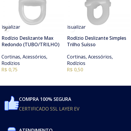
Visualizar
Visualizar
Rodízio Deslizante Max
Rodízio Deslizante Simples
Redondo (TUBO/TRILHO)
Trilho Suísso
Cortinas
,
Acessórios
,
Cortinas
,
Acessórios
,
Rodízios
Rodízios
R$ 0,75
R$ 0,50
COMPRA 100% SEGURA
CERTIFICADO SSL LAYER EV
ATENDIMENTO