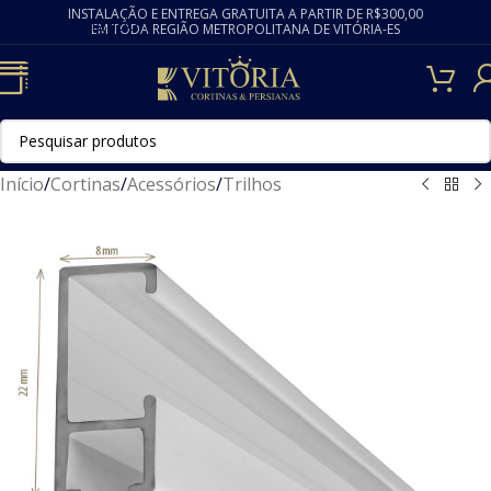
INSTALAÇÃO E ENTREGA GRATUITA A PARTIR DE R$300,00
Skip to navigation
EM TODA REGIÃO METROPOLITANA DE VITÓRIA-ES
Skip to main content
Início
/
Cortinas
/
Acessórios
/
Trilhos