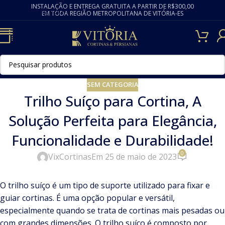
INSTALAÇÃO E ENTREGA GRATUITA A PARTIR DE R$300,00
Skip to navigation
EM TODA REGIÃO METROPOLITANA DE VITÓRIA-ES
Skip to main content
SEM CATEGORIA
Trilho Suíço para Cortina, A
Solução Perfeita para Elegância,
Funcionalidade e Durabilidade!
0
VixCortinas
Em 25 de maio de 2023
O trilho suíço é um tipo de suporte utilizado para fixar e
guiar cortinas. É uma opção popular e versátil,
especialmente quando se trata de cortinas mais pesadas ou
com grandes dimensões. O trilho suíço é composto por