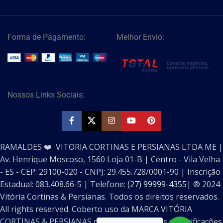
Forma de Pagamento:
Melhor Envio:
Nossos Links Sociais:
RAMALDES ❤️ VITORIA CORTINAS E PERSIANAS LTDA ME |
Av. Henrique Moscoso, 1560 Loja 01-B | Centro - Vila Velha
- ES - CEP: 29100-020 - CNPJ: 29.455.728/0001-90 | Inscrição
Estadual: 083.408.66-5 | Telefone:
(27) 99999-4355
| ®️ 2024
Vitória Cortinas & Persianas. Todos os direitos reservados.
All rights reserved. Coberto uso da MARCA VITÓRIA
CORTINAS & PERSIANAS pelo INPI seguintes especificações